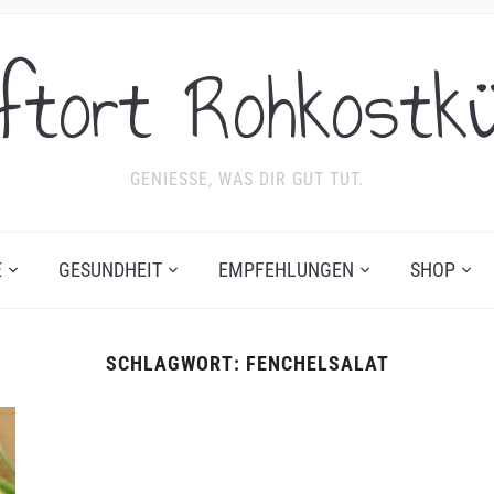
ftort Rohkostk
GENIESSE, WAS DIR GUT TUT.
E
GESUNDHEIT
EMPFEHLUNGEN
SHOP
SCHLAGWORT:
FENCHELSALAT