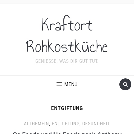
Kraftort
Rohkostküche
GENIESSE, WAS DIR GUT TUT.
MENU
ENTGIFTUNG
ALLGEMEIN
,
ENTGIFTUNG
,
GESUNDHEIT