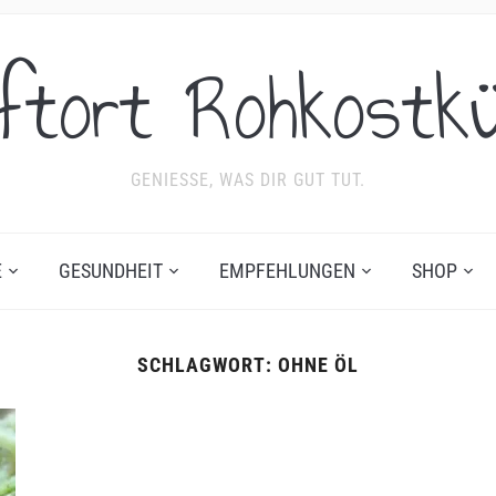
ftort Rohkostk
GENIESSE, WAS DIR GUT TUT.
E
GESUNDHEIT
EMPFEHLUNGEN
SHOP
SCHLAGWORT:
OHNE ÖL