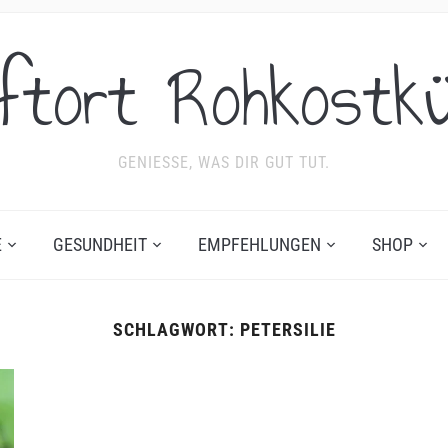
ftort Rohkostk
GENIESSE, WAS DIR GUT TUT.
E
GESUNDHEIT
EMPFEHLUNGEN
SHOP
SCHLAGWORT:
PETERSILIE