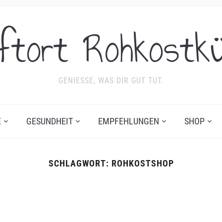
ftort Rohkostk
GENIESSE, WAS DIR GUT TUT.
E
GESUNDHEIT
EMPFEHLUNGEN
SHOP
SCHLAGWORT:
ROHKOSTSHOP