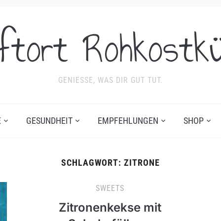
ftort Rohkostk
GENIESSE, WAS DIR GUT TUT.
E
GESUNDHEIT
EMPFEHLUNGEN
SHOP
SCHLAGWORT:
ZITRONE
SWEETS
Zitronenkekse mit