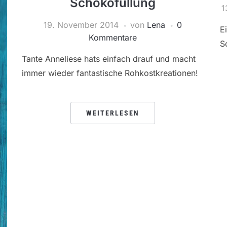
Schokofüllung
1
19. November 2014
von
Lena
0
E
Kommentare
S
Tante Anneliese hats einfach drauf und macht
immer wieder fantastische Rohkostkreationen!
WEITERLESEN