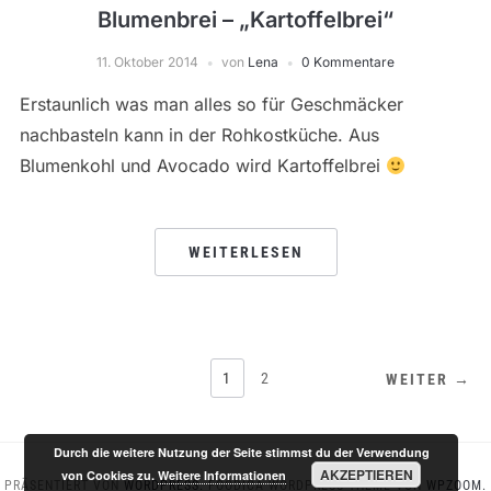
Blumenbrei – „Kartoffelbrei“
11. Oktober 2014
von
Lena
0 Kommentare
Erstaunlich was man alles so für Geschmäcker
nachbasteln kann in der Rohkostküche. Aus
Blumenkohl und Avocado wird Kartoffelbrei
WEITERLESEN
SEITENNUMMERIERUNG
1
2
WEITER →
DER
BEITRÄGE
Durch die weitere Nutzung der Seite stimmst du der Verwendung
AKZEPTIEREN
von Cookies zu.
Weitere Informationen
PRÄSENTIERT VON
WORDPRESS.
FOODICA WORDPRESS-THEME VON
WPZOOM.