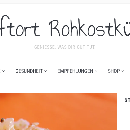
ftort Rohkostk
GENIESSE, WAS DIR GUT TUT.
E
GESUNDHEIT
EMPFEHLUNGEN
SHOP
S