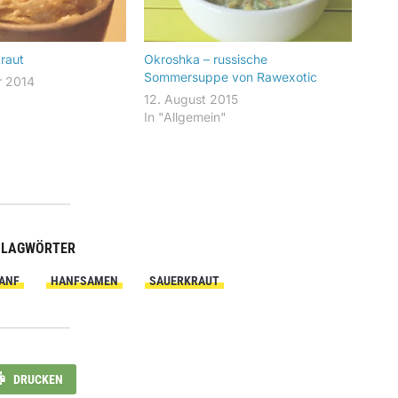
raut
Okroshka – russische
Sommersuppe von Rawexotic
r 2014
"
12. August 2015
In "Allgemein"
HLAGWÖRTER
ANF
HANFSAMEN
SAUERKRAUT
DRUCKEN