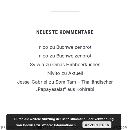
NEUESTE KOMMENTARE
nico
zu
Buchweizenbrot
nico
zu
Buchweizenbrot
Sylwia
zu
Omas Himbeerkuchen
Nivito
zu
Aktuell
Jesse-Gabriel
zu
Som Tam – Thailändischer
„Papayasalat“ aus Kohlrabi
Durch die weitere Nutzung der Seite stimmst du der Verwendung
AKZEPTIEREN
von Cookies zu.
Weitere Informationen
PRÄSENTIERT VON
WORDPRESS.
FOODICA WORDPRESS-THEME VON
WPZOOM.