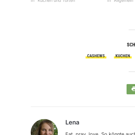
In "Kuchen und Torten"
In "Allgemein
SC
CASHEWS
KUCHEN
Lena
Eat, pray, love. So könnte auc