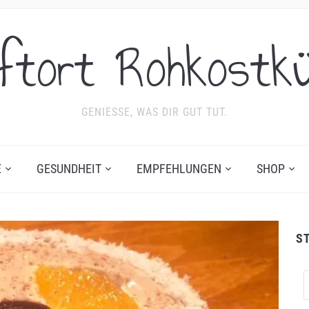
ftort Rohkostk
GENIESSE, WAS DIR GUT TUT.
E
GESUNDHEIT
EMPFEHLUNGEN
SHOP
S