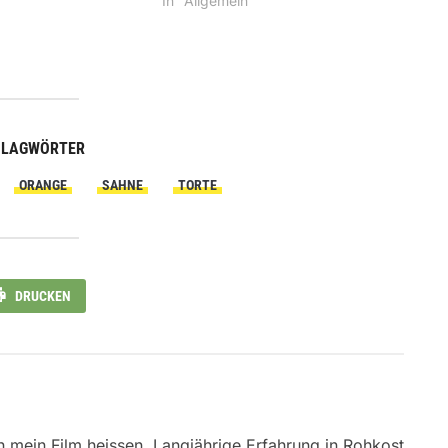
"
In "Allgemein"
HLAGWÖRTER
ORANGE
SAHNE
TORTE
DRUCKEN
h mein Film heissen. Langjährige Erfahrung in Rohkost