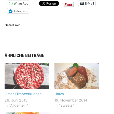
WhatsApp
E-Mail
Telegram
Gefällt mir:
ÄHNLICHE BEITRÄGE
Omas Himbeerkuchen
Halva
26. Juni 2015
19. November 2014
In "Allgemein"
In "Sweets"