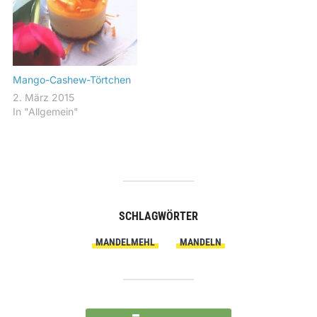
Mango-Cashew-Törtchen
2. März 2015
In "Allgemein"
SCHLAGWÖRTER
MANDELMEHL
MANDELN