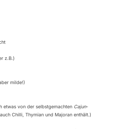
cht
r z.B.)
aber milde!)
ch etwas von der selbstgemachten
Cajun
-
uch Chilli, Thymian und Majoran enthält.)