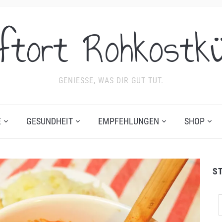
ftort Rohkostk
GENIESSE, WAS DIR GUT TUT.
E
GESUNDHEIT
EMPFEHLUNGEN
SHOP
S