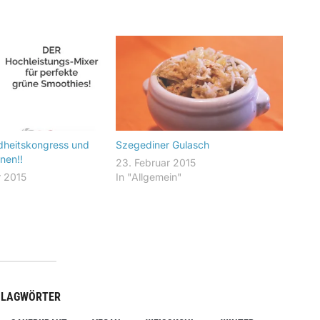
dheitskongress und
Szegediner Gulasch
nen!!
23. Februar 2015
r 2015
In "Allgemein"
"
HLAGWÖRTER